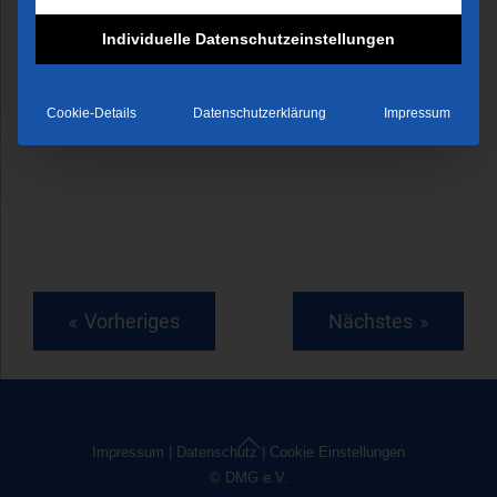
Individuelle Datenschutzeinstellungen
Cookie-Details
Datenschutzerklärung
Impressum
Vorheriges
Nächstes
Back
Impressum
|
Datenschutz
|
Cookie Einstellungen
To
© DMG e.V.
Top